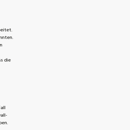
eitet.
nnten.
en
s die
all
all-
ben.