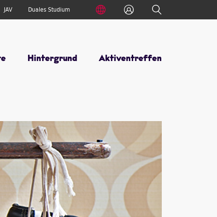
International
Anmelden
Suche
JAV
Duales Studium
te
Hintergrund
Aktiventreffen