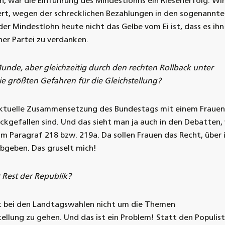
, war die Einführung des Mindestlohns ein Riesenerfolg. Wir
ert, wegen der schrecklichen Bezahlungen in den sogenannt
r Mindestlohn heute nicht das Gelbe vom Ei ist, dass es ihn 
iner Partei zu verdanken.
 Munde, aber gleichzeitig durch den rechten Rollback unter
die größten Gefahren für die Gleichstellung?
e aktuelle Zusammensetzung des Bundestags mit einem Frauen
ckgefallen sind. Und das sieht man ja auch in den Debatten,
um Paragraf 218 bzw. 219a. Da sollen Frauen das Recht, über 
bgeben. Das gruselt mich!
r Rest der Republik?
int bei den Landtagswahlen nicht um die Themen
ellung zu gehen. Und das ist ein Problem! Statt den Populis