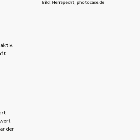
Bild: HerrSpecht, photocase.de
aktiv.
aft
art
hwert
ar der