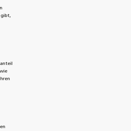
en
gibt,
anteil
 wie
ihren
ten