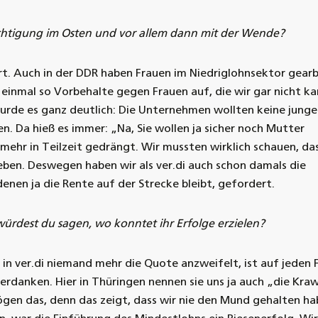
chtigung im Osten und vor allem dann mit der Wende?
rt. Auch in der DDR haben Frauen im Niedriglohnsektor gearb
inmal so Vorbehalte gegen Frauen auf, die wir gar nicht ka
urde es ganz deutlich: Die Unternehmen wollten keine jung
n. Da hieß es immer: „Na, Sie wollen ja sicher noch Mutter
ehr in Teilzeit gedrängt. Wir mussten wirklich schauen, das
ieben. Deswegen haben wir als ver.di auch schon damals die
enen ja die Rente auf der Strecke bleibt, gefordert.
würdest du sagen, wo konntet ihr Erfolge erzielen?
 in ver.di niemand mehr die Quote anzweifelt, ist auf jeden F
verdanken. Hier in Thüringen nennen sie uns ja auch „die Kraw
ögen das, denn das zeigt, dass wir nie den Mund gehalten ha