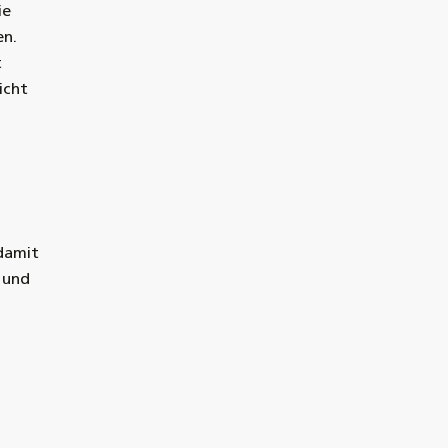
ie
en.
t
icht
damit
 und