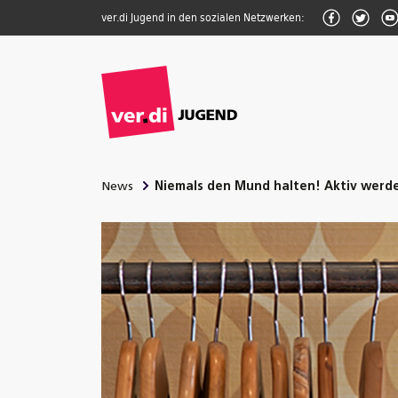
Zum Inhalt springen
Facebook
Twitte
ver.di Jugend in den sozialen Netzwerken:
News
Niemals den Mund halten! Aktiv werd