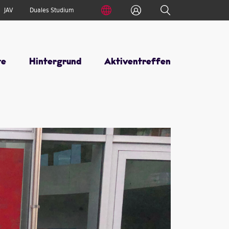
International
Anmelden
Suche
JAV
Duales Studium
te
Hintergrund
Aktiventreffen