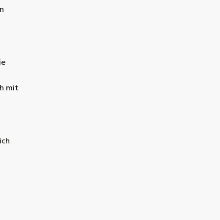
in
ie
ch mit
ich