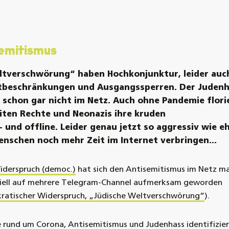
semitismus
Weltverschwörung“ haben
Hochkonjunktur, leider au
tbeschränkungen und Ausgangssperren
. Der Juden
 schon gar nicht im Netz. Auch ohne Pandemie flori
iten Rechte und Neonazis ihre kruden
 und offline. Leider
genau jetzt so aggressiv wie e
enschen noch mehr Zeit im Internet verbringen...
derspruch (democ.)
hat sich den Antisemitismus im Netz ma
ziell auf mehrere Telegram-Channel aufmerksam geworden
atischer Widerspruch, „Jüdische Weltverschwörung“
)
.
 rund um Corona, Antisemitismus und Judenhass identifizier