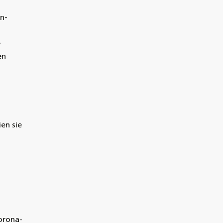
n-
e
en
en sie
orona-