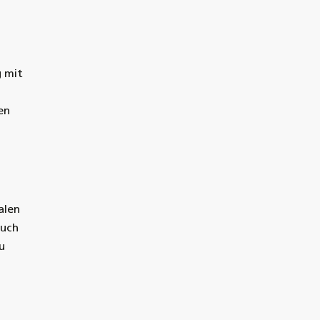
g mit
en
alen
auch
u