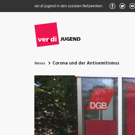
Zum Inhalt springen
Facebook
Twitte
ver.di Jugend in den sozialen Netzwerken:
News
Corona und der Antisemitismus