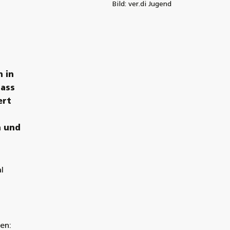
Bild: ver.di Jugend
ch
in
hass
ert
h und
l
en: